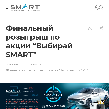
Финальный
розыгрыш по
акции “Выбирай
SMART”
—
—
Главная
Новости
Финальный розыгрыш по акции “Выбирай SMART”